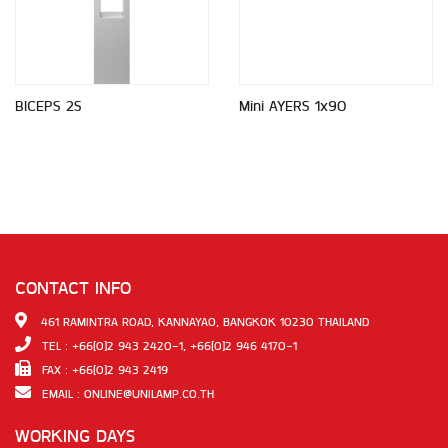
BICEPS 2S
Mini AYERS 1x90
CONTACT INFO
461 RAMINTRA ROAD, KANNAYAO, BANGKOK 10230 THAILAND
TEL : +66(0)2 943 2420-1, +66(0)2 946 4170-1
FAX : +66(0)2 943 2419
EMAIL :
ONLINE@UNILAMP.CO.TH
WORKING DAYS